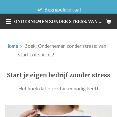
Ga
Begrijpelijke taal
direct
ONDERNEMEN ZONDER STRESS: VAN START TOT SUCCES!
naar
de
hoofdinhoud
Home
»
Boek: Ondernemen zonder stress: van
start tot succes!
Start je eigen bedrijf zonder stress
Het boek dat elke starter nodig heeft